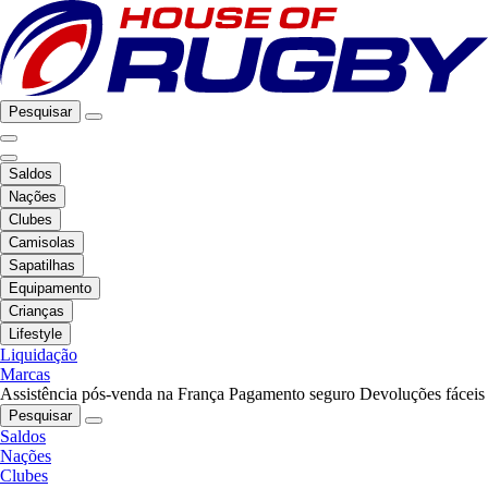
Pesquisar
Saldos
Nações
Clubes
Camisolas
Sapatilhas
Equipamento
Crianças
Lifestyle
Liquidação
Marcas
Assistência pós-venda na França
Pagamento seguro
Devoluções fáceis
Pesquisar
Saldos
Nações
Clubes