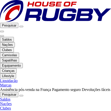
Pesquisar
Saldos
Nações
Clubes
Camisolas
Sapatilhas
Equipamento
Crianças
Lifestyle
Liquidação
Marcas
Assistência pós-venda na França
Pagamento seguro
Devoluções fáceis
Pesquisar
Saldos
Nações
Clubes