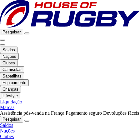
Pesquisar
Saldos
Nações
Clubes
Camisolas
Sapatilhas
Equipamento
Crianças
Lifestyle
Liquidação
Marcas
Assistência pós-venda na França
Pagamento seguro
Devoluções fáceis
Pesquisar
Saldos
Nações
Clubes