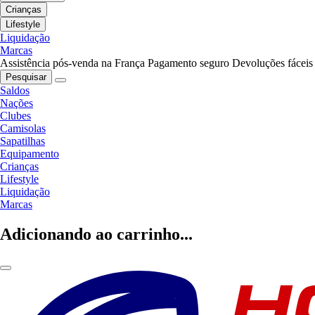
Crianças
Lifestyle
Liquidação
Marcas
Assistência pós-venda na França
Pagamento seguro
Devoluções fáceis
Pesquisar
Saldos
Nações
Clubes
Camisolas
Sapatilhas
Equipamento
Crianças
Lifestyle
Liquidação
Marcas
Adicionando ao carrinho...