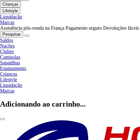
Crianças
Lifestyle
Liquidação
Marcas
Assistência pós-venda na França
Pagamento seguro
Devoluções fáceis
Pesquisar
Saldos
Nações
Clubes
Camisolas
Sapatilhas
Equipamento
Crianças
Lifestyle
Liquidação
Marcas
Adicionando ao carrinho...