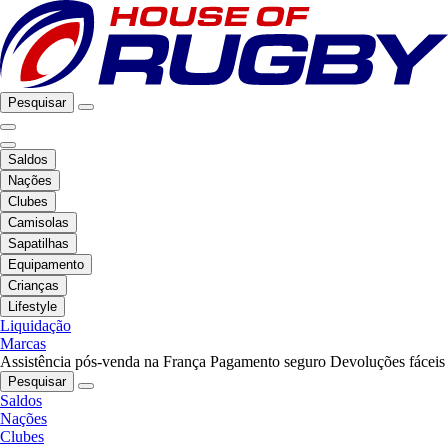
Pesquisar
Saldos
Nações
Clubes
Camisolas
Sapatilhas
Equipamento
Crianças
Lifestyle
Liquidação
Marcas
Assistência pós-venda na França
Pagamento seguro
Devoluções fáceis
Pesquisar
Saldos
Nações
Clubes