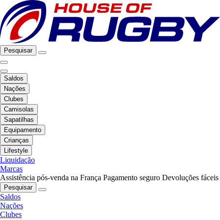
Pesquisar
Saldos
Nações
Clubes
Camisolas
Sapatilhas
Equipamento
Crianças
Lifestyle
Liquidação
Marcas
Assistência pós-venda na França
Pagamento seguro
Devoluções fáceis
Pesquisar
Saldos
Nações
Clubes