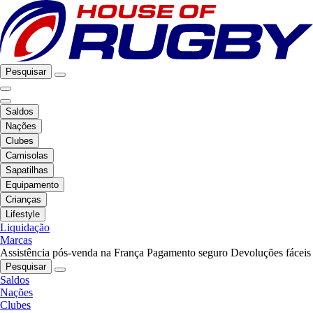
Pesquisar
Saldos
Nações
Clubes
Camisolas
Sapatilhas
Equipamento
Crianças
Lifestyle
Liquidação
Marcas
Assistência pós-venda na França
Pagamento seguro
Devoluções fáceis
Pesquisar
Saldos
Nações
Clubes