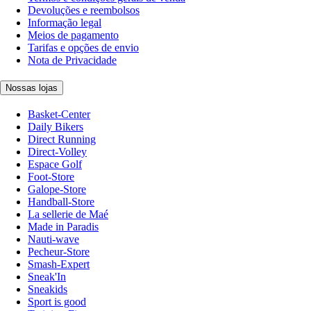
Devoluções e reembolsos
Informação legal
Meios de pagamento
Tarifas e opções de envio
Nota de Privacidade
Nossas lojas
Basket-Center
Daily Bikers
Direct Running
Direct-Volley
Espace Golf
Foot-Store
Galope-Store
Handball-Store
La sellerie de Maé
Made in Paradis
Nauti-wave
Pecheur-Store
Smash-Expert
Sneak'In
Sneakids
Sport is good