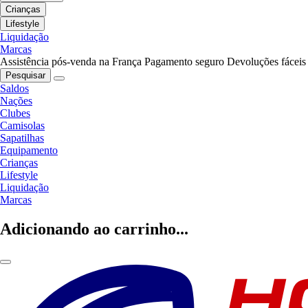
Crianças
Lifestyle
Liquidação
Marcas
Assistência pós-venda na França
Pagamento seguro
Devoluções fáceis
Pesquisar
Saldos
Nações
Clubes
Camisolas
Sapatilhas
Equipamento
Crianças
Lifestyle
Liquidação
Marcas
Adicionando ao carrinho...