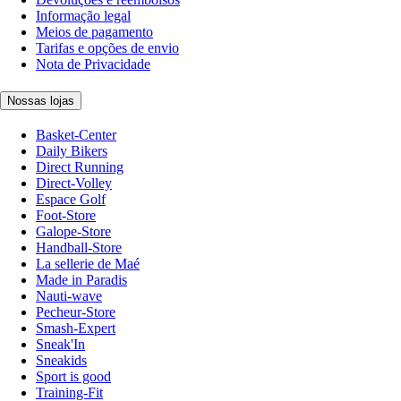
Informação legal
Meios de pagamento
Tarifas e opções de envio
Nota de Privacidade
Nossas lojas
Basket-Center
Daily Bikers
Direct Running
Direct-Volley
Espace Golf
Foot-Store
Galope-Store
Handball-Store
La sellerie de Maé
Made in Paradis
Nauti-wave
Pecheur-Store
Smash-Expert
Sneak'In
Sneakids
Sport is good
Training-Fit