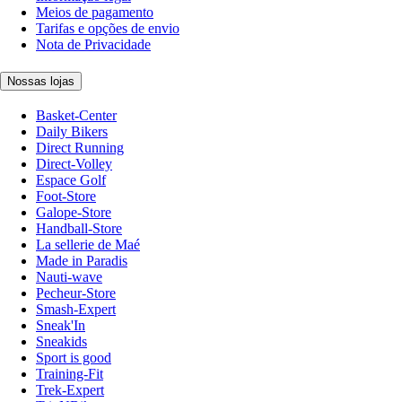
Meios de pagamento
Tarifas e opções de envio
Nota de Privacidade
Nossas lojas
Basket-Center
Daily Bikers
Direct Running
Direct-Volley
Espace Golf
Foot-Store
Galope-Store
Handball-Store
La sellerie de Maé
Made in Paradis
Nauti-wave
Pecheur-Store
Smash-Expert
Sneak'In
Sneakids
Sport is good
Training-Fit
Trek-Expert