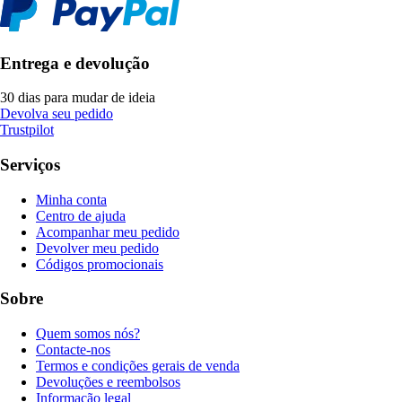
Entrega e devolução
30 dias para mudar de ideia
Devolva seu pedido
Trustpilot
Serviços
Minha conta
Centro de ajuda
Acompanhar meu pedido
Devolver meu pedido
Códigos promocionais
Sobre
Quem somos nós?
Contacte-nos
Termos e condições gerais de venda
Devoluções e reembolsos
Informação legal