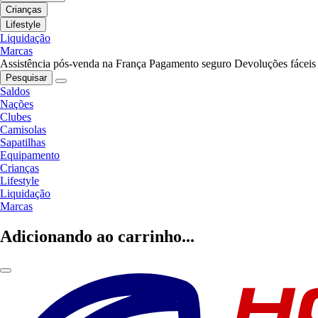
Crianças
Lifestyle
Liquidação
Marcas
Assistência pós-venda na França
Pagamento seguro
Devoluções fáceis
Pesquisar
Saldos
Nações
Clubes
Camisolas
Sapatilhas
Equipamento
Crianças
Lifestyle
Liquidação
Marcas
Adicionando ao carrinho...