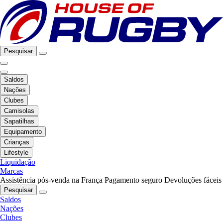
Pesquisar
Saldos
Nações
Clubes
Camisolas
Sapatilhas
Equipamento
Crianças
Lifestyle
Liquidação
Marcas
Assistência pós-venda na França
Pagamento seguro
Devoluções fáceis
Pesquisar
Saldos
Nações
Clubes