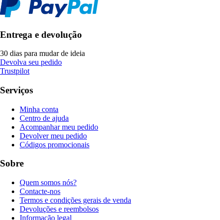
Entrega e devolução
30 dias para mudar de ideia
Devolva seu pedido
Trustpilot
Serviços
Minha conta
Centro de ajuda
Acompanhar meu pedido
Devolver meu pedido
Códigos promocionais
Sobre
Quem somos nós?
Contacte-nos
Termos e condições gerais de venda
Devoluções e reembolsos
Informação legal