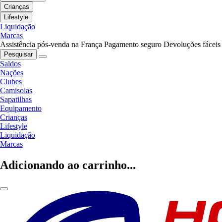
Crianças
Lifestyle
Liquidação
Marcas
Assistência pós-venda na França
Pagamento seguro
Devoluções fáceis
Pesquisar
Saldos
Nações
Clubes
Camisolas
Sapatilhas
Equipamento
Crianças
Lifestyle
Liquidação
Marcas
Adicionando ao carrinho...