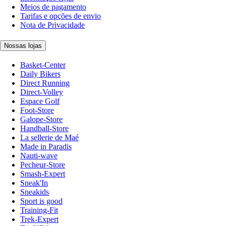
Meios de pagamento
Tarifas e opções de envio
Nota de Privacidade
Nossas lojas
Basket-Center
Daily Bikers
Direct Running
Direct-Volley
Espace Golf
Foot-Store
Galope-Store
Handball-Store
La sellerie de Maé
Made in Paradis
Nauti-wave
Pecheur-Store
Smash-Expert
Sneak'In
Sneakids
Sport is good
Training-Fit
Trek-Expert