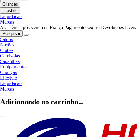
Crianças
Lifestyle
Liquidação
Marcas
Assistência pós-venda na França
Pagamento seguro
Devoluções fáceis
Pesquisar
Saldos
Nações
Clubes
Camisolas
Sapatilhas
Equipamento
Crianças
Lifestyle
Liquidação
Marcas
Adicionando ao carrinho...