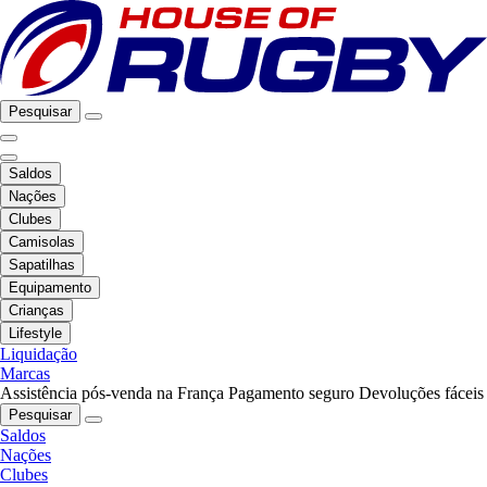
Pesquisar
Saldos
Nações
Clubes
Camisolas
Sapatilhas
Equipamento
Crianças
Lifestyle
Liquidação
Marcas
Assistência pós-venda na França
Pagamento seguro
Devoluções fáceis
Pesquisar
Saldos
Nações
Clubes