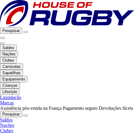
Pesquisar
Saldos
Nações
Clubes
Camisolas
Sapatilhas
Equipamento
Crianças
Lifestyle
Liquidação
Marcas
Assistência pós-venda na França
Pagamento seguro
Devoluções fáceis
Pesquisar
Saldos
Nações
Clubes