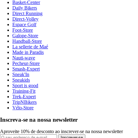
Basket-Center
Daily Bikers
Direct Running
Direct-Volley
Espace Golf
Foot-Store
Galope-Store
Handball-Store
La sellerie de Maé
Made in Paradis
Nauti-wave
Pecheur-Store
Smash-Expert
Sneak'In
Sneakids
Sport is good
Training-Fit
Trek-Expert
TripNBikers
Vélo-Store
Inscreva-se na nossa newsletter
Aproveite 10% de desconto ao inscrever-se na nossa newsletter
Inscrever-se