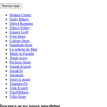
Nossas lojas
Basket-Center
Daily Bikers
Direct Running
Direct-Volley
Espace Golf
Foot-Store
Galope-Store
Handball-Store
La sellerie de Maé
Made in Paradis
Nauti-wave
Pecheur-Store
Smash-Expert
Sneak'In
Sneakids
Sport is good
Training-Fit
Trek-Expert
TripNBikers
Vélo-Store
Inscreva-se na nossa newsletter