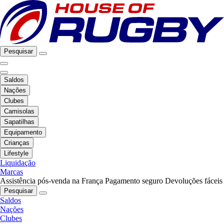
Pesquisar
Saldos
Nações
Clubes
Camisolas
Sapatilhas
Equipamento
Crianças
Lifestyle
Liquidação
Marcas
Assistência pós-venda na França
Pagamento seguro
Devoluções fáceis
Pesquisar
Saldos
Nações
Clubes