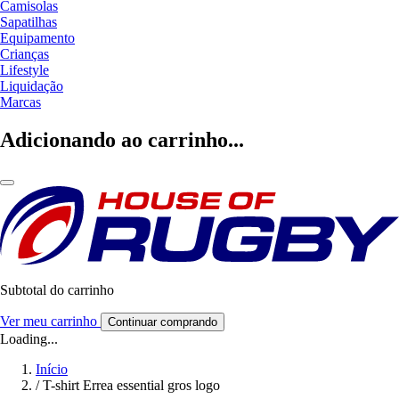
Camisolas
Sapatilhas
Equipamento
Crianças
Lifestyle
Liquidação
Marcas
Adicionando ao carrinho...
Subtotal do carrinho
Ver meu carrinho
Continuar comprando
Loading...
Início
/
T-shirt Errea essential gros logo