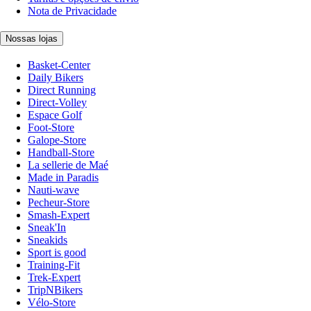
Nota de Privacidade
Nossas lojas
Basket-Center
Daily Bikers
Direct Running
Direct-Volley
Espace Golf
Foot-Store
Galope-Store
Handball-Store
La sellerie de Maé
Made in Paradis
Nauti-wave
Pecheur-Store
Smash-Expert
Sneak'In
Sneakids
Sport is good
Training-Fit
Trek-Expert
TripNBikers
Vélo-Store