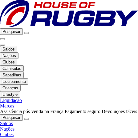
Pesquisar
Saldos
Nações
Clubes
Camisolas
Sapatilhas
Equipamento
Crianças
Lifestyle
Liquidação
Marcas
Assistência pós-venda na França
Pagamento seguro
Devoluções fáceis
Pesquisar
Saldos
Nações
Clubes