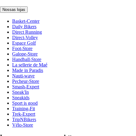
Nossas lojas
Basket-Center
Daily Bikers
Direct Running
Direct-Volley
Espace Golf
Foot-Store
Galope-Store
Handball-Store
La sellerie de Maé
Made in Paradis
Nauti-wave
Pecheur-Store
Smash-Expert
Sneak'In
Sneakids
Sport is good
Training-Fit
Trek-Expert
TripNBikers
Vélo-Store