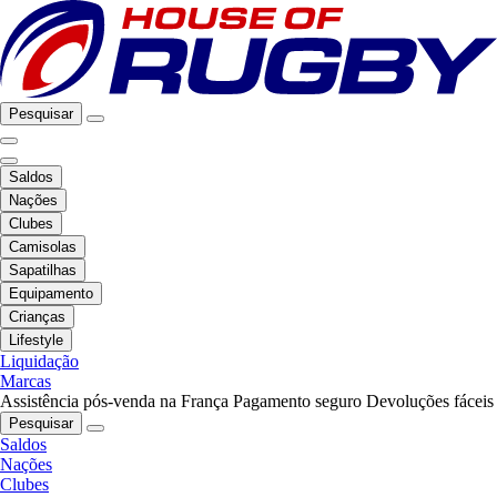
Pesquisar
Saldos
Nações
Clubes
Camisolas
Sapatilhas
Equipamento
Crianças
Lifestyle
Liquidação
Marcas
Assistência pós-venda na França
Pagamento seguro
Devoluções fáceis
Pesquisar
Saldos
Nações
Clubes