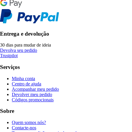
Entrega e devolução
30 dias para mudar de ideia
Devolva seu pedido
Trustpilot
Serviços
Minha conta
Centro de ajuda
Acompanhar meu pedido
Devolver meu pedido
Códigos promocionais
Sobre
Quem somos nós?
Contacte-nos