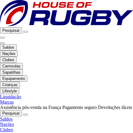
Pesquisar
Saldos
Nações
Clubes
Camisolas
Sapatilhas
Equipamento
Crianças
Lifestyle
Liquidação
Marcas
Assistência pós-venda na França
Pagamento seguro
Devoluções fáceis
Pesquisar
Saldos
Nações
Clubes