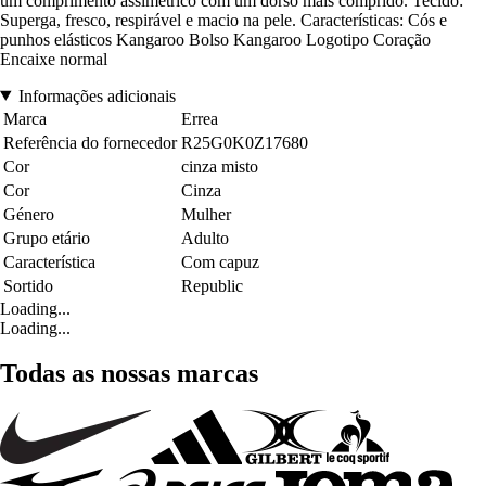
um comprimento assimétrico com um dorso mais comprido. Tecido:
Superga, fresco, respirável e macio na pele. Características: Cós e
punhos elásticos Kangaroo Bolso Kangaroo Logotipo Coração
Encaixe normal
Informações adicionais
Marca
Errea
Referência do fornecedor
R25G0K0Z17680
Cor
cinza misto
Cor
Cinza
Género
Mulher
Grupo etário
Adulto
Característica
Com capuz
Sortido
Republic
Loading...
Loading...
Todas as nossas marcas