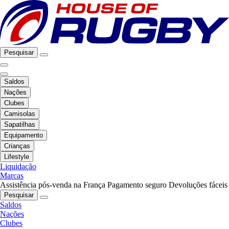
Pesquisar
Saldos
Nações
Clubes
Camisolas
Sapatilhas
Equipamento
Crianças
Lifestyle
Liquidação
Marcas
Assistência pós-venda na França
Pagamento seguro
Devoluções fáceis
Pesquisar
Saldos
Nações
Clubes