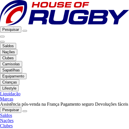
Pesquisar
Saldos
Nações
Clubes
Camisolas
Sapatilhas
Equipamento
Crianças
Lifestyle
Liquidação
Marcas
Assistência pós-venda na França
Pagamento seguro
Devoluções fáceis
Pesquisar
Saldos
Nações
Clubes