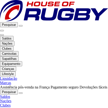
Pesquisar
Saldos
Nações
Clubes
Camisolas
Sapatilhas
Equipamento
Crianças
Lifestyle
Liquidação
Marcas
Assistência pós-venda na França
Pagamento seguro
Devoluções fáceis
Pesquisar
Saldos
Nações
Clubes