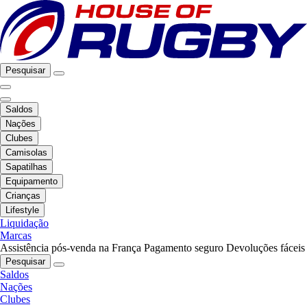
Pesquisar
Saldos
Nações
Clubes
Camisolas
Sapatilhas
Equipamento
Crianças
Lifestyle
Liquidação
Marcas
Assistência pós-venda na França
Pagamento seguro
Devoluções fáceis
Pesquisar
Saldos
Nações
Clubes