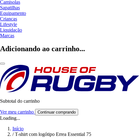
Camisolas
Sapatilhas
Equipamento
Crianças
Lifestyle
Liquidação
Marcas
Adicionando ao carrinho...
Subtotal do carrinho
Ver meu carrinho
Continuar comprando
Loading...
Início
/
T-shirt com logótipo Errea Essential 75