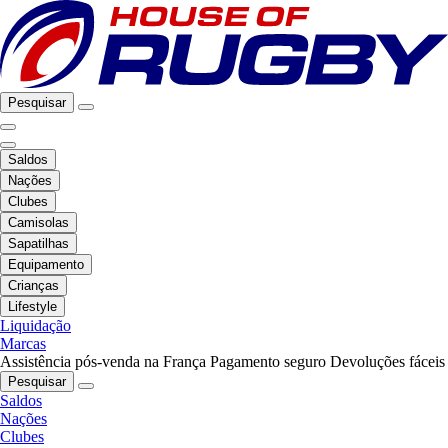
Pesquisar
Saldos
Nações
Clubes
Camisolas
Sapatilhas
Equipamento
Crianças
Lifestyle
Liquidação
Marcas
Assistência pós-venda na França
Pagamento seguro
Devoluções fáceis
Pesquisar
Saldos
Nações
Clubes