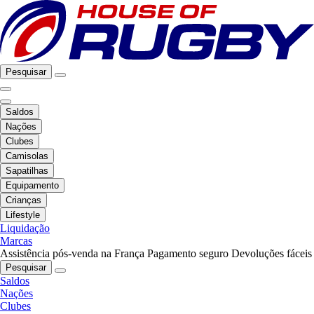
Pesquisar
Saldos
Nações
Clubes
Camisolas
Sapatilhas
Equipamento
Crianças
Lifestyle
Liquidação
Marcas
Assistência pós-venda na França
Pagamento seguro
Devoluções fáceis
Pesquisar
Saldos
Nações
Clubes