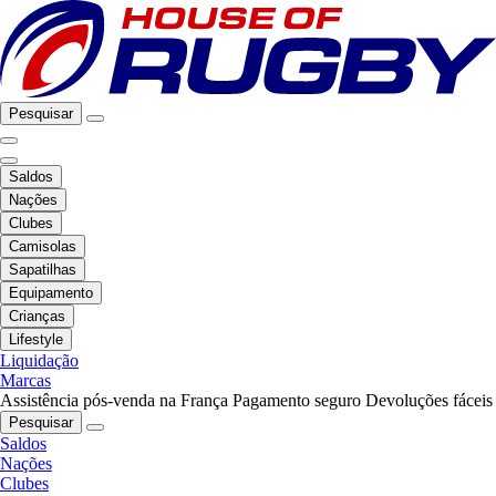
Pesquisar
Saldos
Nações
Clubes
Camisolas
Sapatilhas
Equipamento
Crianças
Lifestyle
Liquidação
Marcas
Assistência pós-venda na França
Pagamento seguro
Devoluções fáceis
Pesquisar
Saldos
Nações
Clubes