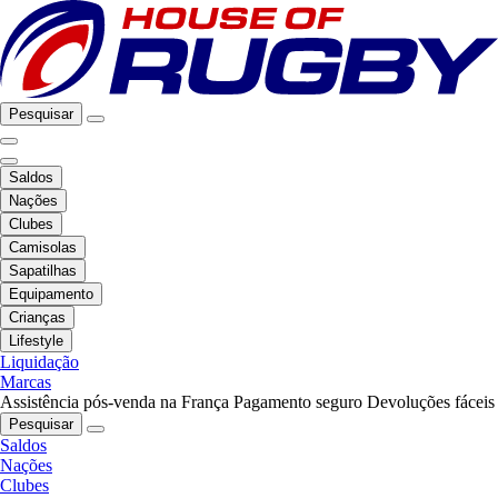
Pesquisar
Saldos
Nações
Clubes
Camisolas
Sapatilhas
Equipamento
Crianças
Lifestyle
Liquidação
Marcas
Assistência pós-venda na França
Pagamento seguro
Devoluções fáceis
Pesquisar
Saldos
Nações
Clubes