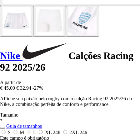
Nike
Calções Racing
92 2025/26
A partir de
€ 45,00
€ 32,94
-27%
Affiche sua paixão pelo rugby com o calção Racing 92 2025/26 da
Nike, a combinação perfeita de conforto e performance.
Tamanho
*
Guia de tamanhos
S
M
L
XL
24h
2XL
24h
Este campo é obrigatório