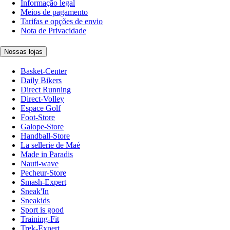
Informação legal
Meios de pagamento
Tarifas e opções de envio
Nota de Privacidade
Nossas lojas
Basket-Center
Daily Bikers
Direct Running
Direct-Volley
Espace Golf
Foot-Store
Galope-Store
Handball-Store
La sellerie de Maé
Made in Paradis
Nauti-wave
Pecheur-Store
Smash-Expert
Sneak'In
Sneakids
Sport is good
Training-Fit
Trek-Expert