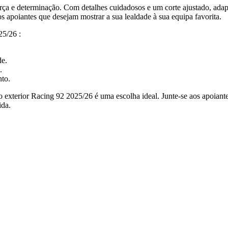
força e determinação. Com detalhes cuidadosos e um corte ajustado, ad
sos apoiantes que desejam mostrar a sua lealdade à sua equipa favorita.
25/26 :
de.
.
to.
fato exterior Racing 92 2025/26 é uma escolha ideal. Junte-se aos apoi
ida.