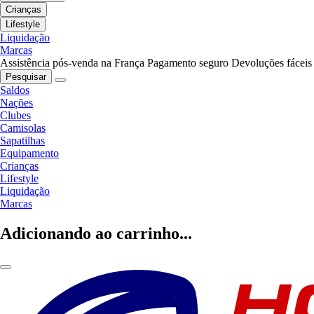
Crianças
Lifestyle
Liquidação
Marcas
Assistência pós-venda na França
Pagamento seguro
Devoluções fáceis
Pesquisar
Saldos
Nações
Clubes
Camisolas
Sapatilhas
Equipamento
Crianças
Lifestyle
Liquidação
Marcas
Adicionando ao carrinho...