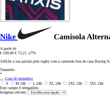
Nike
Camisola Alterna
A partir de
€ 100,00
€ 73,21
-27%
Affiche a sua paixão pelo rugby com a camisola fora de casa Racing 9
Tamanho
*
Guia de tamanhos
S
M
24h
L
24h
XL
24h
2XL
24h
3XL
24h
Este campo é obrigatório
Insígnias oficiais