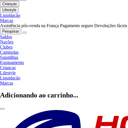
Crianças
Lifestyle
Liquidação
Marcas
Assistência pós-venda na França
Pagamento seguro
Devoluções fáceis
Pesquisar
Saldos
Nações
Clubes
Camisolas
Sapatilhas
Equipamento
Crianças
Lifestyle
Liquidação
Marcas
Adicionando ao carrinho...