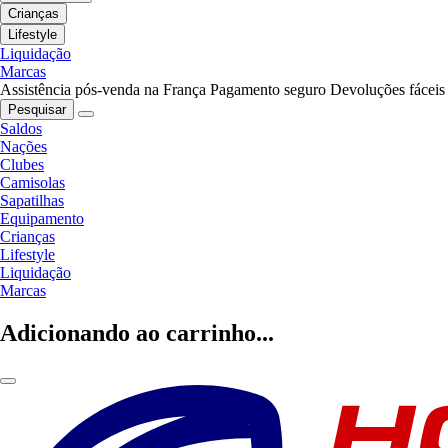
Crianças
Lifestyle
Liquidação
Marcas
Assistência pós-venda na França
Pagamento seguro
Devoluções fáceis
Pesquisar
Saldos
Nações
Clubes
Camisolas
Sapatilhas
Equipamento
Crianças
Lifestyle
Liquidação
Marcas
Adicionando ao carrinho...