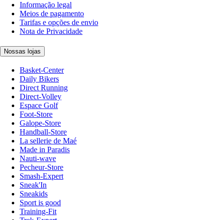
Informação legal
Meios de pagamento
Tarifas e opções de envio
Nota de Privacidade
Nossas lojas
Basket-Center
Daily Bikers
Direct Running
Direct-Volley
Espace Golf
Foot-Store
Galope-Store
Handball-Store
La sellerie de Maé
Made in Paradis
Nauti-wave
Pecheur-Store
Smash-Expert
Sneak'In
Sneakids
Sport is good
Training-Fit