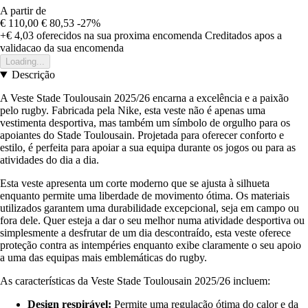
A partir de
€ 110,00
€ 80,53
-27%
+€ 4,03
oferecidos na sua proxima encomenda
Creditados apos a
validacao da sua encomenda
Loading...
Descrição
A Veste Stade Toulousain 2025/26 encarna a excelência e a paixão
pelo rugby. Fabricada pela Nike, esta veste não é apenas uma
vestimenta desportiva, mas também um símbolo de orgulho para os
apoiantes do Stade Toulousain. Projetada para oferecer conforto e
estilo, é perfeita para apoiar a sua equipa durante os jogos ou para as
atividades do dia a dia.
Esta veste apresenta um corte moderno que se ajusta à silhueta
enquanto permite uma liberdade de movimento ótima. Os materiais
utilizados garantem uma durabilidade excepcional, seja em campo ou
fora dele. Quer esteja a dar o seu melhor numa atividade desportiva ou
simplesmente a desfrutar de um dia descontraído, esta veste oferece
proteção contra as intempéries enquanto exibe claramente o seu apoio
a uma das equipas mais emblemáticas do rugby.
As características da Veste Stade Toulousain 2025/26 incluem:
Design respirável:
Permite uma regulação ótima do calor e da