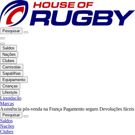
Pesquisar
Saldos
Nações
Clubes
Camisolas
Sapatilhas
Equipamento
Crianças
Lifestyle
Liquidação
Marcas
Assistência pós-venda na França
Pagamento seguro
Devoluções fáceis
Pesquisar
Saldos
Nações
Clubes