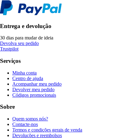
Entrega e devolução
30 dias para mudar de ideia
Devolva seu pedido
Trustpilot
Serviços
Minha conta
Centro de ajuda
Acompanhar meu pedido
Devolver meu pedido
Códigos promocionais
Sobre
Quem somos nós?
Contacte-nos
Termos e condições gerais de venda
Devoluções e reembolsos