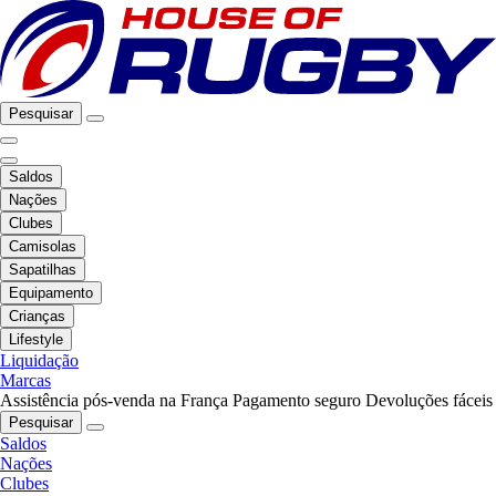
Pesquisar
Saldos
Nações
Clubes
Camisolas
Sapatilhas
Equipamento
Crianças
Lifestyle
Liquidação
Marcas
Assistência pós-venda na França
Pagamento seguro
Devoluções fáceis
Pesquisar
Saldos
Nações
Clubes