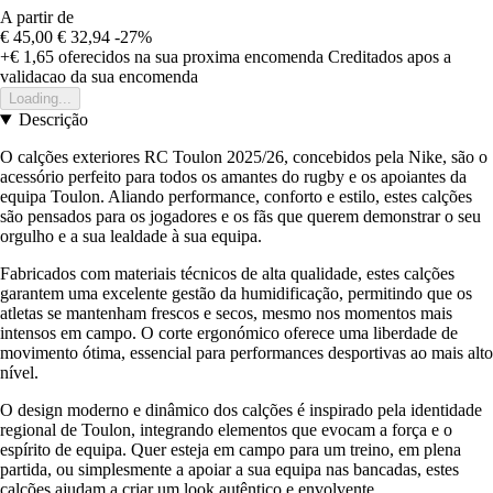
A partir de
€ 45,00
€ 32,94
-27%
+€ 1,65
oferecidos na sua proxima encomenda
Creditados apos a
validacao da sua encomenda
Loading...
Descrição
O calções exteriores RC Toulon 2025/26, concebidos pela Nike, são o
acessório perfeito para todos os amantes do rugby e os apoiantes da
equipa Toulon. Aliando performance, conforto e estilo, estes calções
são pensados para os jogadores e os fãs que querem demonstrar o seu
orgulho e a sua lealdade à sua equipa.
Fabricados com materiais técnicos de alta qualidade, estes calções
garantem uma excelente gestão da humidificação, permitindo que os
atletas se mantenham frescos e secos, mesmo nos momentos mais
intensos em campo. O corte ergonómico oferece uma liberdade de
movimento ótima, essencial para performances desportivas ao mais alto
nível.
O design moderno e dinâmico dos calções é inspirado pela identidade
regional de Toulon, integrando elementos que evocam a força e o
espírito de equipa. Quer esteja em campo para um treino, em plena
partida, ou simplesmente a apoiar a sua equipa nas bancadas, estes
calções ajudam a criar um look autêntico e envolvente.