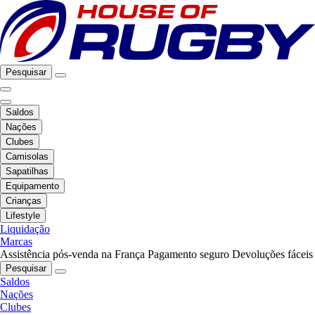
Pesquisar
Saldos
Nações
Clubes
Camisolas
Sapatilhas
Equipamento
Crianças
Lifestyle
Liquidação
Marcas
Assistência pós-venda na França
Pagamento seguro
Devoluções fáceis
Pesquisar
Saldos
Nações
Clubes