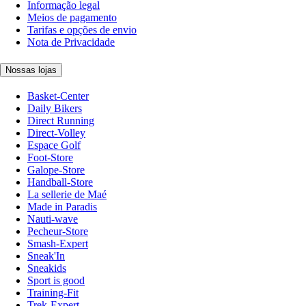
Informação legal
Meios de pagamento
Tarifas e opções de envio
Nota de Privacidade
Nossas lojas
Basket-Center
Daily Bikers
Direct Running
Direct-Volley
Espace Golf
Foot-Store
Galope-Store
Handball-Store
La sellerie de Maé
Made in Paradis
Nauti-wave
Pecheur-Store
Smash-Expert
Sneak'In
Sneakids
Sport is good
Training-Fit
Trek-Expert