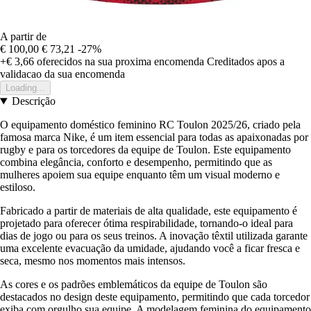
A partir de
€ 100,00
€ 73,21
-27%
+€ 3,66
oferecidos na sua proxima encomenda
Creditados apos a
validacao da sua encomenda
Loading...
Descrição
O equipamento doméstico feminino RC Toulon 2025/26, criado pela
famosa marca Nike, é um item essencial para todas as apaixonadas por
rugby e para os torcedores da equipe de Toulon. Este equipamento
combina elegância, conforto e desempenho, permitindo que as
mulheres apoiem sua equipe enquanto têm um visual moderno e
estiloso.
Fabricado a partir de materiais de alta qualidade, este equipamento é
projetado para oferecer ótima respirabilidade, tornando-o ideal para
dias de jogo ou para os seus treinos. A inovação têxtil utilizada garante
uma excelente evacuação da umidade, ajudando você a ficar fresca e
seca, mesmo nos momentos mais intensos.
As cores e os padrões emblemáticos da equipe de Toulon são
destacados no design deste equipamento, permitindo que cada torcedor
exiba com orgulho sua equipe. A modelagem feminina do equipamento