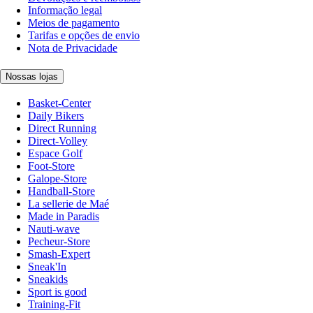
Informação legal
Meios de pagamento
Tarifas e opções de envio
Nota de Privacidade
Nossas lojas
Basket-Center
Daily Bikers
Direct Running
Direct-Volley
Espace Golf
Foot-Store
Galope-Store
Handball-Store
La sellerie de Maé
Made in Paradis
Nauti-wave
Pecheur-Store
Smash-Expert
Sneak'In
Sneakids
Sport is good
Training-Fit