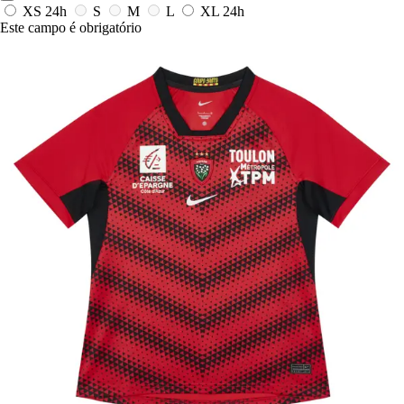
XS
24h
S
M
L
XL
24h
Este campo é obrigatório