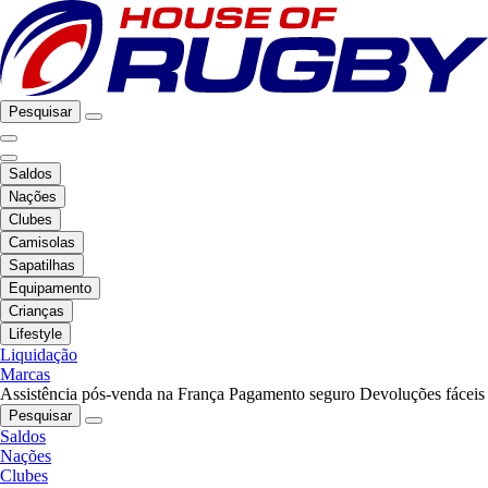
Pesquisar
Saldos
Nações
Clubes
Camisolas
Sapatilhas
Equipamento
Crianças
Lifestyle
Liquidação
Marcas
Assistência pós-venda na França
Pagamento seguro
Devoluções fáceis
Pesquisar
Saldos
Nações
Clubes