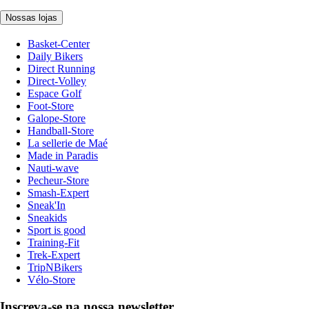
Nossas lojas
Basket-Center
Daily Bikers
Direct Running
Direct-Volley
Espace Golf
Foot-Store
Galope-Store
Handball-Store
La sellerie de Maé
Made in Paradis
Nauti-wave
Pecheur-Store
Smash-Expert
Sneak'In
Sneakids
Sport is good
Training-Fit
Trek-Expert
TripNBikers
Vélo-Store
Inscreva-se na nossa newsletter