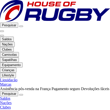
Pesquisar
Saldos
Nações
Clubes
Camisolas
Sapatilhas
Equipamento
Crianças
Lifestyle
Liquidação
Marcas
Assistência pós-venda na França
Pagamento seguro
Devoluções fáceis
Pesquisar
Saldos
Nações
Clubes