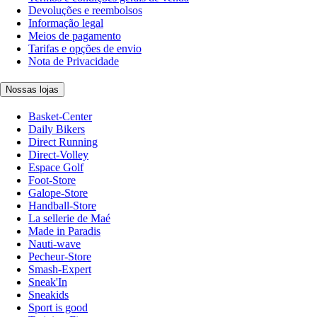
Devoluções e reembolsos
Informação legal
Meios de pagamento
Tarifas e opções de envio
Nota de Privacidade
Nossas lojas
Basket-Center
Daily Bikers
Direct Running
Direct-Volley
Espace Golf
Foot-Store
Galope-Store
Handball-Store
La sellerie de Maé
Made in Paradis
Nauti-wave
Pecheur-Store
Smash-Expert
Sneak'In
Sneakids
Sport is good