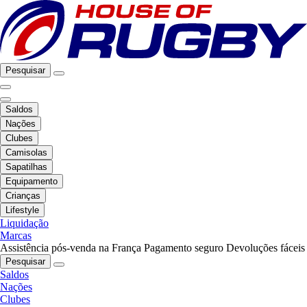
Pesquisar
Saldos
Nações
Clubes
Camisolas
Sapatilhas
Equipamento
Crianças
Lifestyle
Liquidação
Marcas
Assistência pós-venda na França
Pagamento seguro
Devoluções fáceis
Pesquisar
Saldos
Nações
Clubes