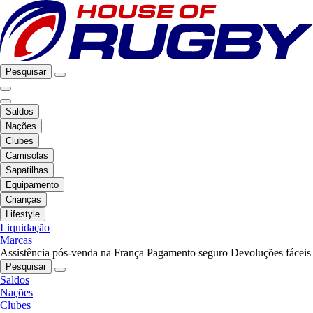
Pesquisar
Saldos
Nações
Clubes
Camisolas
Sapatilhas
Equipamento
Crianças
Lifestyle
Liquidação
Marcas
Assistência pós-venda na França
Pagamento seguro
Devoluções fáceis
Pesquisar
Saldos
Nações
Clubes