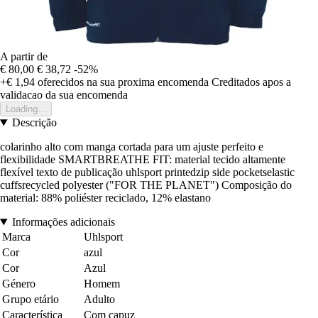
A partir de
€ 80,00
€ 38,72
-52%
+€ 1,94
oferecidos na sua proxima encomenda
Creditados apos a
validacao da sua encomenda
Loading...
Descrição
colarinho alto com manga cortada para um ajuste perfeito e
flexibilidade SMARTBREATHE FIT: material tecido altamente
flexível texto de publicação uhlsport printedzip side pocketselastic
cuffsrecycled polyester ("FOR THE PLANET") Composição do
material: 88% poliéster reciclado, 12% elastano
Informações adicionais
Marca
Uhlsport
Cor
azul
Cor
Azul
Género
Homem
Grupo etário
Adulto
Característica
Com capuz