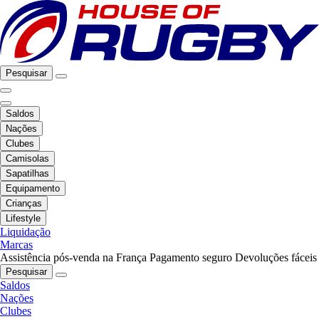
Pesquisar
Saldos
Nações
Clubes
Camisolas
Sapatilhas
Equipamento
Crianças
Lifestyle
Liquidação
Marcas
Assistência pós-venda na França
Pagamento seguro
Devoluções fáceis
Pesquisar
Saldos
Nações
Clubes