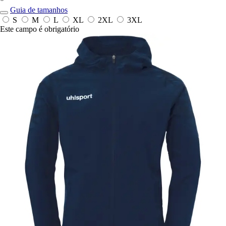
*
Guia de tamanhos
S
M
L
XL
2XL
3XL
Este campo é obrigatório