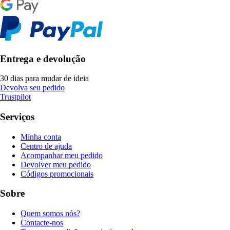
Entrega e devolução
30 dias para mudar de ideia
Devolva seu pedido
Trustpilot
Serviços
Minha conta
Centro de ajuda
Acompanhar meu pedido
Devolver meu pedido
Códigos promocionais
Sobre
Quem somos nós?
Contacte-nos