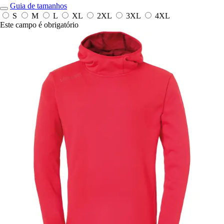
Guia de tamanhos
S
M
L
XL
2XL
3XL
4XL
Este campo é obrigatório