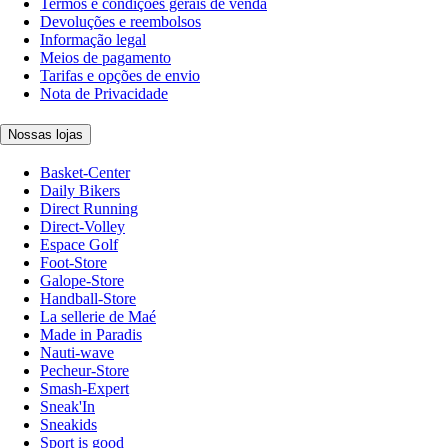
Termos e condições gerais de venda
Devoluções e reembolsos
Informação legal
Meios de pagamento
Tarifas e opções de envio
Nota de Privacidade
Nossas lojas
Basket-Center
Daily Bikers
Direct Running
Direct-Volley
Espace Golf
Foot-Store
Galope-Store
Handball-Store
La sellerie de Maé
Made in Paradis
Nauti-wave
Pecheur-Store
Smash-Expert
Sneak'In
Sneakids
Sport is good