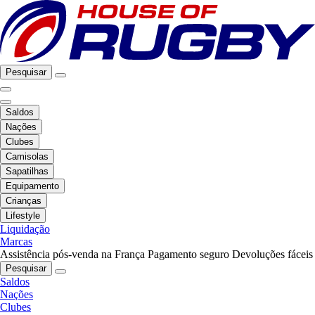
Pesquisar
Saldos
Nações
Clubes
Camisolas
Sapatilhas
Equipamento
Crianças
Lifestyle
Liquidação
Marcas
Assistência pós-venda na França
Pagamento seguro
Devoluções fáceis
Pesquisar
Saldos
Nações
Clubes