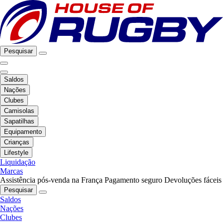
Pesquisar
Saldos
Nações
Clubes
Camisolas
Sapatilhas
Equipamento
Crianças
Lifestyle
Liquidação
Marcas
Assistência pós-venda na França
Pagamento seguro
Devoluções fáceis
Pesquisar
Saldos
Nações
Clubes