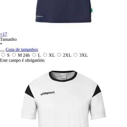
+17
Tamanho
*
Guia de tamanhos
S
M
24h
L
XL
2XL
3XL
Este campo é obrigatório