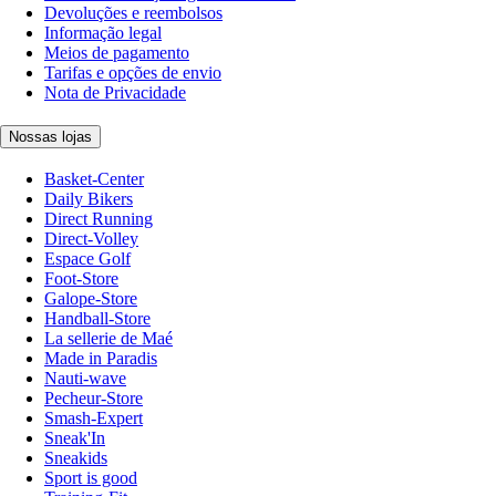
Devoluções e reembolsos
Informação legal
Meios de pagamento
Tarifas e opções de envio
Nota de Privacidade
Nossas lojas
Basket-Center
Daily Bikers
Direct Running
Direct-Volley
Espace Golf
Foot-Store
Galope-Store
Handball-Store
La sellerie de Maé
Made in Paradis
Nauti-wave
Pecheur-Store
Smash-Expert
Sneak'In
Sneakids
Sport is good