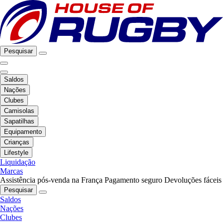
Pesquisar
Saldos
Nações
Clubes
Camisolas
Sapatilhas
Equipamento
Crianças
Lifestyle
Liquidação
Marcas
Assistência pós-venda na França
Pagamento seguro
Devoluções fáceis
Pesquisar
Saldos
Nações
Clubes