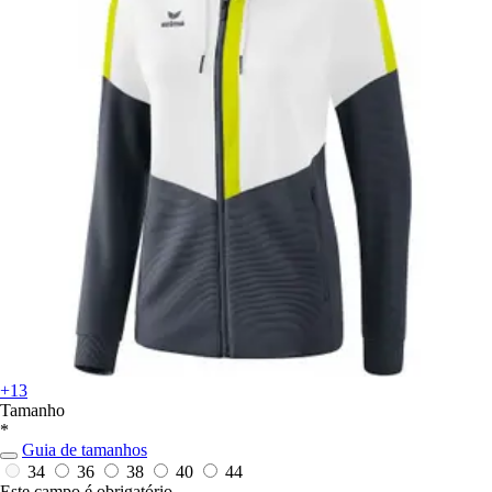
+13
Tamanho
*
Guia de tamanhos
34
36
38
40
44
Este campo é obrigatório