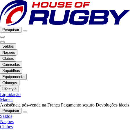
Pesquisar
Saldos
Nações
Clubes
Camisolas
Sapatilhas
Equipamento
Crianças
Lifestyle
Liquidação
Marcas
Assistência pós-venda na França
Pagamento seguro
Devoluções fáceis
Pesquisar
Saldos
Nações
Clubes