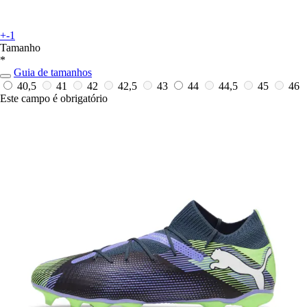
+-1
Tamanho
*
Guia de tamanhos
40,5
41
42
42,5
43
44
44,5
45
46
Este campo é obrigatório