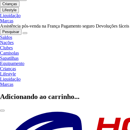
Crianças
Lifestyle
Liquidação
Marcas
Assistência pós-venda na França
Pagamento seguro
Devoluções fáceis
Pesquisar
Saldos
Nações
Clubes
Camisolas
Sapatilhas
Equipamento
Crianças
Lifestyle
Liquidação
Marcas
Adicionando ao carrinho...