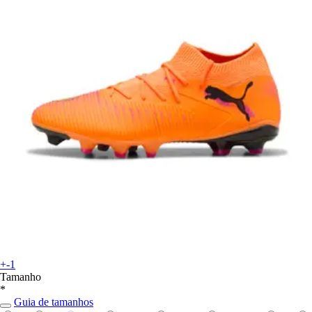
+-1
Tamanho
*
Guia de tamanhos