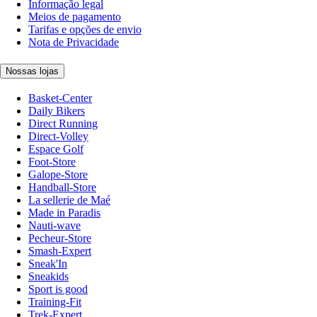
Informação legal
Meios de pagamento
Tarifas e opções de envio
Nota de Privacidade
Nossas lojas
Basket-Center
Daily Bikers
Direct Running
Direct-Volley
Espace Golf
Foot-Store
Galope-Store
Handball-Store
La sellerie de Maé
Made in Paradis
Nauti-wave
Pecheur-Store
Smash-Expert
Sneak'In
Sneakids
Sport is good
Training-Fit
Trek-Expert