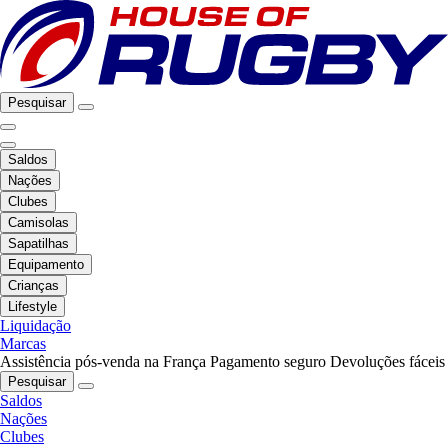
Pesquisar
Saldos
Nações
Clubes
Camisolas
Sapatilhas
Equipamento
Crianças
Lifestyle
Liquidação
Marcas
Assistência pós-venda na França
Pagamento seguro
Devoluções fáceis
Pesquisar
Saldos
Nações
Clubes