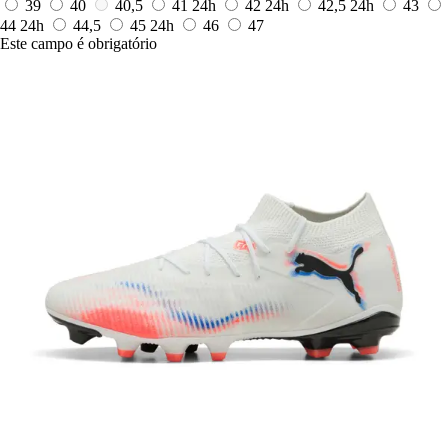
39
40
40,5
41
24h
42
24h
42,5
24h
43
44
24h
44,5
45
24h
46
47
Este campo é obrigatório