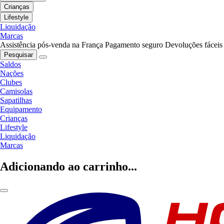
Crianças
Lifestyle
Liquidação
Marcas
Assistência pós-venda na França
Pagamento seguro
Devoluções fáceis
Pesquisar
Saldos
Nações
Clubes
Camisolas
Sapatilhas
Equipamento
Crianças
Lifestyle
Liquidação
Marcas
Adicionando ao carrinho...