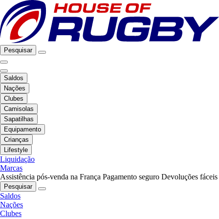
Pesquisar
Saldos
Nações
Clubes
Camisolas
Sapatilhas
Equipamento
Crianças
Lifestyle
Liquidação
Marcas
Assistência pós-venda na França
Pagamento seguro
Devoluções fáceis
Pesquisar
Saldos
Nações
Clubes