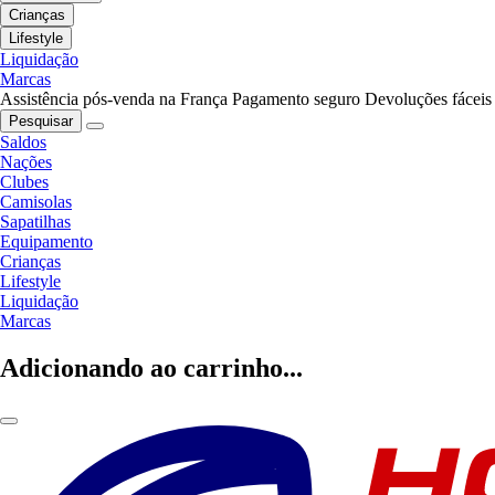
Crianças
Lifestyle
Liquidação
Marcas
Assistência pós-venda na França
Pagamento seguro
Devoluções fáceis
Pesquisar
Saldos
Nações
Clubes
Camisolas
Sapatilhas
Equipamento
Crianças
Lifestyle
Liquidação
Marcas
Adicionando ao carrinho...