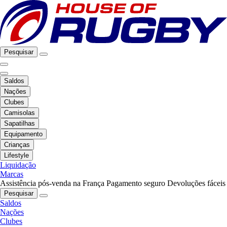
Pesquisar
Saldos
Nações
Clubes
Camisolas
Sapatilhas
Equipamento
Crianças
Lifestyle
Liquidação
Marcas
Assistência pós-venda na França
Pagamento seguro
Devoluções fáceis
Pesquisar
Saldos
Nações
Clubes