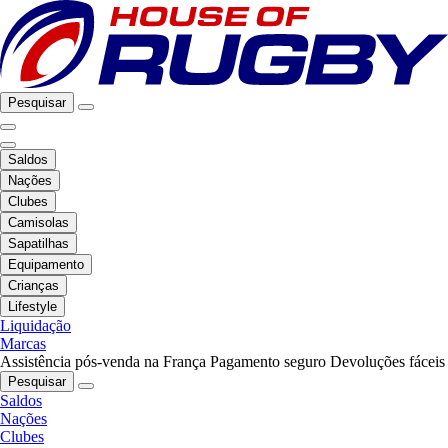
Pesquisar
Saldos
Nações
Clubes
Camisolas
Sapatilhas
Equipamento
Crianças
Lifestyle
Liquidação
Marcas
Assistência pós-venda na França
Pagamento seguro
Devoluções fáceis
Pesquisar
Saldos
Nações
Clubes