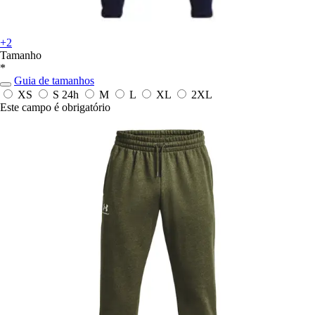
+2
Tamanho
*
Guia de tamanhos
XS
S
24h
M
L
XL
2XL
Este campo é obrigatório